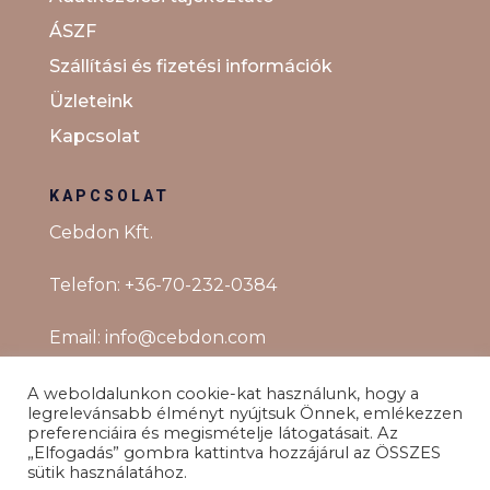
ÁSZF
Szállítási és fizetési információk
Üzleteink
Kapcsolat
KAPCSOLAT
Cebdon Kft.
Telefon:
+36-70-232-0384
Email:
info@cebdon.com
A weboldalunkon cookie-kat használunk, hogy a
legrelevánsabb élményt nyújtsuk Önnek, emlékezzen
preferenciáira és megismételje látogatásait. Az
„Elfogadás” gombra kattintva hozzájárul az ÖSSZES
sütik használatához.