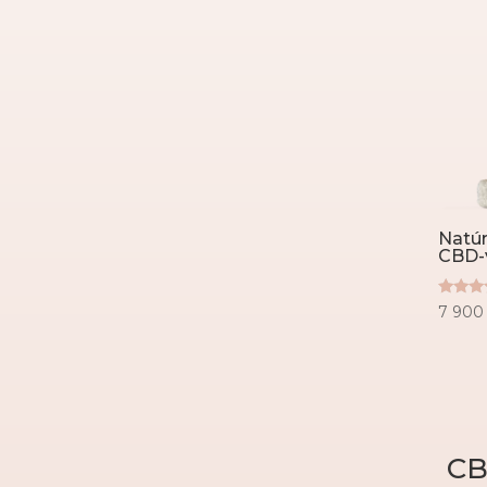
Natúr
CBD-
Értéke
7 90
5.00
/ 5
CB