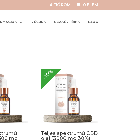
A FIÓKOM
0 ELEM
ORMÁCIÓK
RÓLUNK
SZAKÉRTŐINK
BLOG
-10%
ktrumú
Teljes spektrumú CBD
1500 mg
olaj (3000 mg 30%)