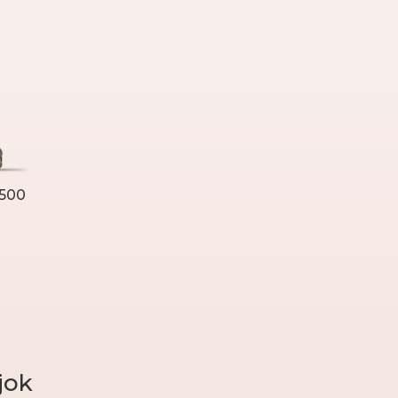
 500
jok