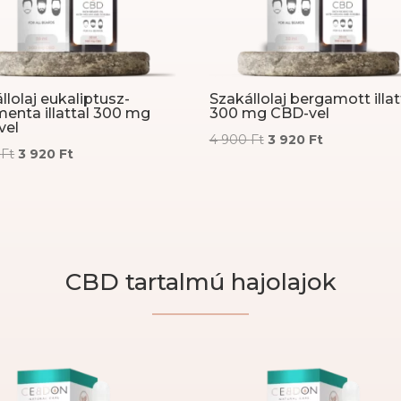
llolaj eukaliptusz-
Szakállolaj bergamott illat
enta illattal 300 mg
300 mg CBD-vel
vel
Original
Current
4 900
Ft
3 920
Ft
Original
Current
0
Ft
3 920
Ft
price
price
price
price
was:
is:
was:
is:
4
3
4
3
900 Ft.
920 Ft.
900 Ft.
920 Ft.
CBD tartalmú hajolajok