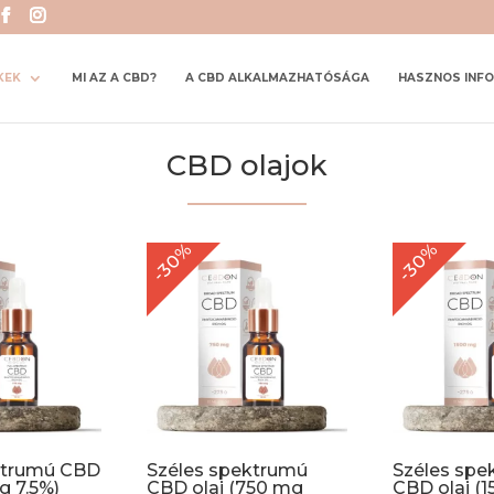
KEK
MI AZ A CBD?
A CBD ALKALMAZHATÓSÁGA
HASZNOS INF
CBD olajok
-30%
-30%
ektrumú CBD
Széles spektrumú
Széles spe
g 7.5%)
CBD olaj (750 mg
CBD olaj (