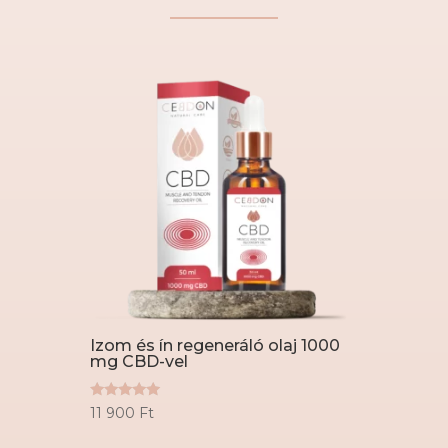
Izom és ín regeneráló olaj 1000
mg CBD-vel
Értékelés:
11 900
Ft
5.00
/ 5