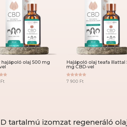
 hajápoló olaj 500 mg
Hajápoló olaj teafa illattal
vel
mg CBD-vel
lés:
Értékelés:
0
Ft
7 900
Ft
5.00
/ 5
D tartalmú izomzat regeneráló ola