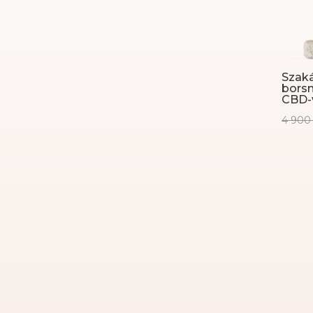
Szaká
borsm
CBD-
4 90