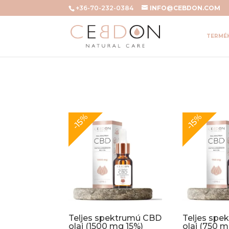
+36-70-232-0384
INFO@CEBDON.COM
TERMÉ
-15%
-15%
Teljes spektrumú CBD
Teljes sp
olaj (1500 mg 15%)
olaj (750 m