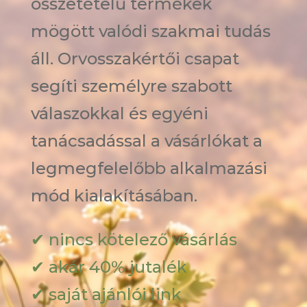
összetételű termékek
mögött valódi szakmai tudás
áll. Orvosszakértői csapat
segíti személyre szabott
válaszokkal és egyéni
tanácsadással a vásárlókat a
legmegfelelőbb alkalmazási
mód kialakításában.
✔ nincs kötelező vásárlás
✔ akár 40% jutalék
✔ saját ajánlói link