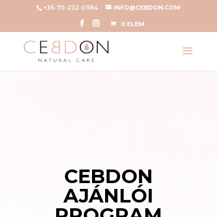
+36-70-232-0384
INFO@CEBDON.COM
0 ELEM
CEBDON
AJÁNLÓI
PROGRAM