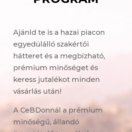
Ajánld te is a hazai piacon
egyedülálló szakértői
hátteret és a megbízható,
prémium minőséget és
keress jutalékot minden
vásárlás után!
A CeBDonnál a prémium
minőségű, állandó