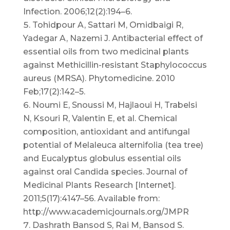
Infection. 2006;12(2):194–6.
Tohidpour A, Sattari M, Omidbaigi R,
Yadegar A, Nazemi J. Antibacterial effect of
essential oils from two medicinal plants
against Methicillin-resistant Staphylococcus
aureus (MRSA). Phytomedicine. 2010
Feb;17(2):142–5.
Noumi E, Snoussi M, Hajlaoui H, Trabelsi
N, Ksouri R, Valentin E, et al. Chemical
composition, antioxidant and antifungal
potential of Melaleuca alternifolia (tea tree)
and Eucalyptus globulus essential oils
against oral Candida species. Journal of
Medicinal Plants Research [Internet].
2011;5(17):4147–56. Available from:
http://www.academicjournals.org/JMPR
Dashrath Bansod S, Rai M, Bansod S.