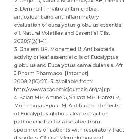
Göger G, Karaca N, Altınbaşak BB, Demirci
B, Demirci F. In vitro antimicrobial,
antioxidant and antiinflammatory
evaluation of eucalyptus globulus essential
oil. Natural Volatiles and Essential Oils.
2020;7(3):1–11.
Ghalem BR, Mohamed B. Antibacterial
activity of leaf essential oils of Eucalyptus
globulus and Eucalyptus camaldulensis. Afr
J Pharm Pharmacol [Internet].
2008;2(10):211–5. Available from:
http://www.academicjournals.org/ajpp
Salari MH, Amine G, Shirazi MH, Hafezi R,
Mohammadypour M. Antibacterial effects
of Eucalyptus globulus leaf extract on
pathogenic bacteria isolated from
specimens of patients with respiratory tract
disorders. Clinical Microbiology and