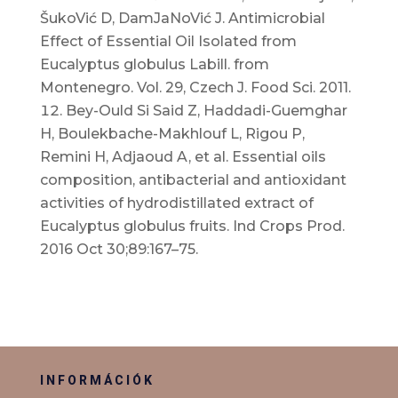
ŠukoVić D, DamJaNoVić J. Antimicrobial
Effect of Essential Oil Isolated from
Eucalyptus globulus Labill. from
Montenegro. Vol. 29, Czech J. Food Sci. 2011.
Bey-Ould Si Said Z, Haddadi-Guemghar
H, Boulekbache-Makhlouf L, Rigou P,
Remini H, Adjaoud A, et al. Essential oils
composition, antibacterial and antioxidant
activities of hydrodistillated extract of
Eucalyptus globulus fruits. Ind Crops Prod.
2016 Oct 30;89:167–75.
INFORMÁCIÓK