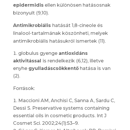
epidermidis
ellen különösen hatásosnak
bizonyult (9,10).
Antimikrobiális
hatását 1,8-cineole és
linalool-tartalmának köszönheti, melyek
antimikrobiális hatásukról ismertek (11).
globulus gyenge
antioxidáns
aktivitással
is rendelkezik (6,12), illetve
enyhe
gyulladáscsökkentő
hatása is van
(2).
Források:
Maccioni AM, Anchisi C, Sanna A, Sardu C,
Dessì S. Preservative systems containing
essential oils in cosmetic products. Int J
Cosmet Sci. 2002;24(1):53–9.