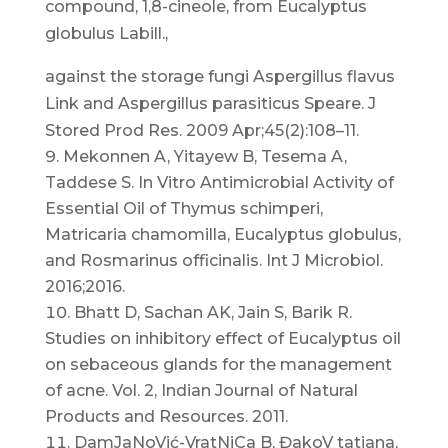
compound, 1,8-cineole, from Eucalyptus
globulus Labill.,
against the storage fungi Aspergillus flavus
Link and Aspergillus parasiticus Speare. J
Stored Prod Res. 2009 Apr;45(2):108–11.
Mekonnen A, Yitayew B, Tesema A,
Taddese S. In Vitro Antimicrobial Activity of
Essential Oil of Thymus schimperi,
Matricaria chamomilla, Eucalyptus globulus,
and Rosmarinus officinalis. Int J Microbiol.
2016;2016.
Bhatt D, Sachan AK, Jain S, Barik R.
Studies on inhibitory effect of Eucalyptus oil
on sebaceous glands for the management
of acne. Vol. 2, Indian Journal of Natural
Products and Resources. 2011.
DamJaNoVić-VratNiCa B, ĐakoV tatjana,