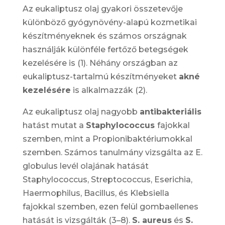
Az eukaliptusz olaj gyakori összetevője
különböző gyógynövény-alapú kozmetikai
készítményeknek és számos országnak
használják különféle fertőző betegségek
kezelésére is (1). Néhány országban az
eukaliptusz-tartalmú készítményeket
akné
kezelésére
is alkalmazzák (2).
Az eukaliptusz olaj nagyobb
antibakteriális
hatást mutat a
Staphylococcus
fajokkal
szemben, mint a
Propionibaktériumokkal
szemben. Számos tanulmány vizsgálta az E.
globulus levél olajának hatását
Staphylococcus, Streptococcus, Eserichia,
Haermophilus, Bacillus,
és
Klebsiella
fajokkal szemben, ezen felül gombaellenes
hatását is vizsgálták (3–8).
S. aureus
és
S.