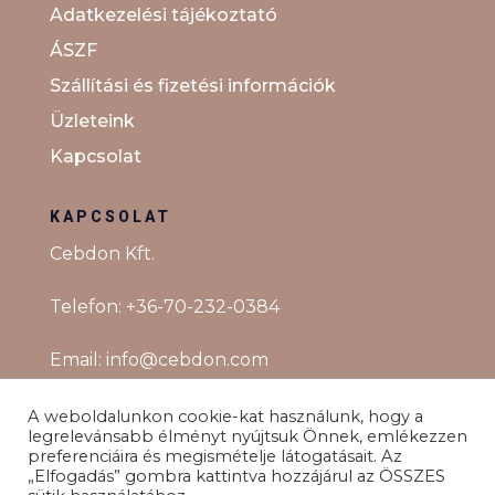
Adatkezelési tájékoztató
ÁSZF
Szállítási és fizetési információk
Üzleteink
Kapcsolat
KAPCSOLAT
Cebdon Kft.
Telefon:
+36-70-232-0384
Email:
info@cebdon.com
A weboldalunkon cookie-kat használunk, hogy a
legrelevánsabb élményt nyújtsuk Önnek, emlékezzen
preferenciáira és megismételje látogatásait. Az
„Elfogadás” gombra kattintva hozzájárul az ÖSSZES