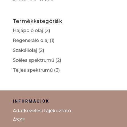
5.00
price
price
/ 5
was:
is:
24
17
Termékkategóriák
960 Ft.
470 Ft.
Hajápoló olaj
(2)
Regeneráló olaj
(1)
Szakállolaj
(2)
Széles spektrumú
(2)
Teljes spektrumú
(3)
INFORMÁCIÓK
Adatkezelési tájékoztató
ÁSZF