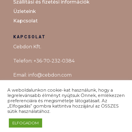
Szállítási és fizetési információk
Üzleteink
Kapcsolat
KAPCSOLAT
Cebdon Kft.
Telefon:
+36-70-232-0384
Email:
info@cebdon.com
A weboldalunkon cookie-kat használunk, hogy a
legrelevánsabb élményt nyújtsuk Önnek, emlékezzen
preferenciáira és megismételje látogatásait. Az
„Elfogadás” gombra kattintva hozzájárul az ÖSSZES
sütik használatához.
ELFOGADOM