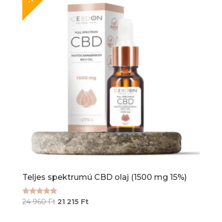
Teljes spektrumú CBD olaj (1500 mg 15%)
Original
Current
Értékelés:
24 960
Ft
21 215
Ft
4.80
price
price
/ 5