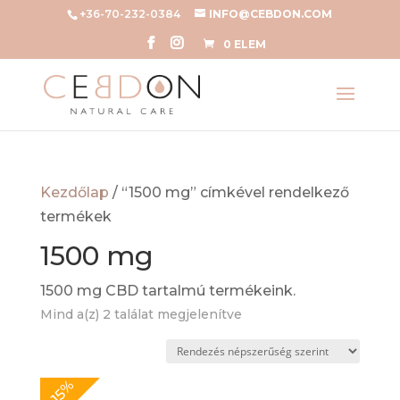
+36-70-232-0384
INFO@CEBDON.COM
0 ELEM
Kezdőlap
/ “1500 mg” címkével rendelkező
termékek
1500 mg
1500 mg CBD tartalmú termékeink.
Sorted
Mind a(z) 2 találat megjelenítve
by
popularity
-15%