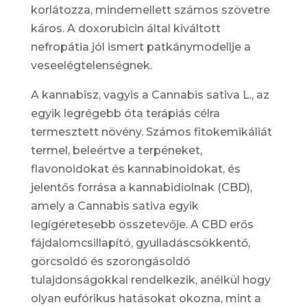
korlátozza, mindemellett számos szövetre
káros. A doxorubicin által kiváltott
nefropátia jól ismert patkánymodellje a
veseelégtelenségnek.
A kannabisz, vagyis a
Cannabis sativa L.
, az
egyik legrégebb óta terápiás célra
termesztett növény. Számos fitokemikáliát
termel, beleértve a terpéneket,
flavonoidokat és kannabinoidokat, és
jelentős forrása a kannabidiolnak (CBD),
amely a
Cannabis sativa
egyik
legígéretesebb összetevője. A CBD erős
fájdalomcsillapító, gyulladáscsökkentő,
görcsoldó és szorongásoldó
tulajdonságokkal rendelkezik, anélkül hogy
olyan eufórikus hatásokat okozna, mint a