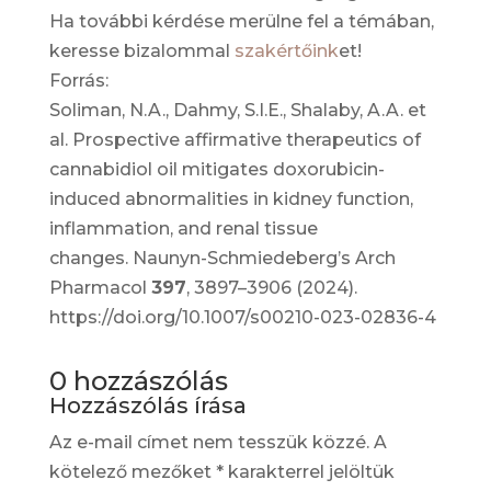
Ha további kérdése merülne fel a témában,
keresse bizalommal
szakértőink
et!
Forrás:
Soliman, N.A., Dahmy, S.I.E., Shalaby, A.A.
et
al.
Prospective affirmative therapeutics of
cannabidiol oil mitigates doxorubicin-
induced abnormalities in kidney function,
inflammation, and renal tissue
changes.
Naunyn-Schmiedeberg’s Arch
Pharmacol
397
, 3897–3906 (2024).
https://doi.org/10.1007/s00210-023-02836-4
0 hozzászólás
Hozzászólás írása
Az e-mail címet nem tesszük közzé.
A
kötelező mezőket
*
karakterrel jelöltük