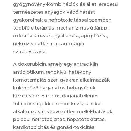
gyógynövény-kombinációk és állati eredetű
természetes anyagok védő hatást
gyakorolnak a nefrotoxicitással szemben,
többféle terápiás mechanizmus útján: pl.
oxidatív stressz-, gyulladás-, apoptózis-,
nekrózis gátlása, az autofágia
szabályozása.
A doxorubicin, amely egy antraciklin
antibiotikum, rendkívül hatékony
kemoterápiás szer, gyakran alkalmazzák
különböző daganatos betegségek
kezelésére. Bár erős daganatellenes
tulajdonságokkal rendelkezik, klinikai
alkalmazását kedvezőtlen mellékhatások,
például nefrotoxicitás, hepatotoxicitás,
kardiotoxicitás és gonád-toxicitás