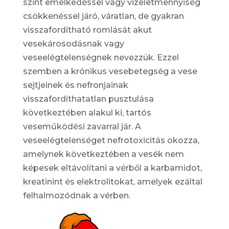
szint emelkedéssel vagy vizeletmennyiség
csökkenéssel járó, váratlan, de gyakran
visszafordítható romlását akut
vesekárosodásnak vagy
veseelégtelenségnek nevezzük. Ezzel
szemben a krónikus vesebetegség a vese
sejtjeinek és nefronjainak
visszafordíthatatlan pusztulása
következtében alakul ki, tartós
veseműködési zavarral jár. A
veseelégtelenséget nefrotoxicitás okozza,
amelynek következtében a vesék nem
képesek eltávolítani a vérből a karbamidot,
kreatinint és elektrolitokat, amelyek ezáltal
felhalmozódnak a vérben.