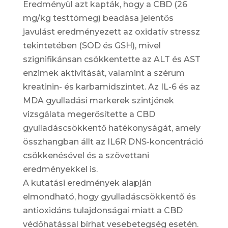
Eredményül azt kapták, hogy a CBD (26
mg/kg testtömeg) beadása jelentős
javulást eredményezett az oxidatív stressz
tekintetében (SOD és GSH), mivel
szignifikánsan csökkentette az ALT és AST
enzimek aktivitását, valamint a szérum
kreatinin- és karbamidszintet. Az IL-6 és az
MDA gyulladási markerek szintjének
vizsgálata megerősítette a CBD
gyulladáscsökkentő hatékonyságát, amely
összhangban állt az IL6R DNS-koncentráció
csökkenésével és a szövettani
eredményekkel is.
A kutatási eredmények alapján
elmondható, hogy gyulladáscsökkentő és
antioxidáns tulajdonságai miatt a CBD
védőhatással bírhat vesebetegség esetén.