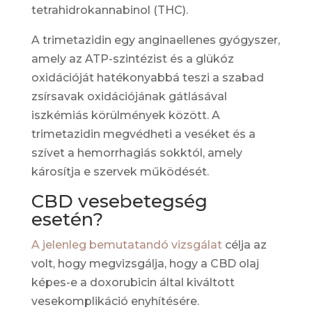
tetrahidrokannabinol (THC).
A trimetazidin egy anginaellenes gyógyszer,
amely az ATP-szintézist és a glükóz
oxidációját hatékonyabbá teszi a szabad
zsírsavak oxidációjának gátlásával
iszkémiás körülmények között. A
trimetazidin megvédheti a veséket és a
szívet a hemorrhagiás sokktól, amely
károsítja e szervek működését.
CBD vesebetegség
esetén?
A jelenleg bemutatandó vizsgálat
célja az
volt, hogy megvizsgálja, hogy a CBD olaj
képes-e a doxorubicin által kiváltott
vesekomplikáció enyhítésére.