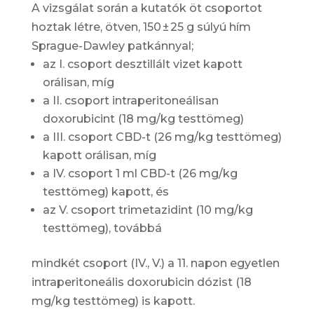
A vizsgálat során a kutatók öt csoportot
hoztak létre, ötven, 150 ± 25 g súlyú hím
Sprague-Dawley patkánnyal;
az I. csoport desztillált vizet kapott
orálisan, míg
a II. csoport intraperitoneálisan
doxorubicint (18 mg/kg testtömeg)
a III. csoport CBD-t (26 mg/kg testtömeg)
kapott orálisan, míg
a IV. csoport 1 ml CBD-t (26 mg/kg
testtömeg) kapott, és
az V. csoport trimetazidint (10 mg/kg
testtömeg), továbbá
mindkét csoport (IV., V.) a 11. napon egyetlen
intraperitoneális doxorubicin dózist (18
mg/kg testtömeg) is kapott.