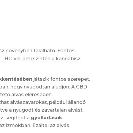
sz növényben található. Fontos
a THC-vel, ami szintén a kannabisz
ökkentésében
játszik fontos szerepet.
ban, hogy nyugodtan aludjon. A CBD
ntető alvás elérésében.
zhat alvászavarokat, például állandó
tve a nyugodt és zavartalan alvást.
z: segíthet a
gyulladások
z izmokban. Ezáltal az alvás