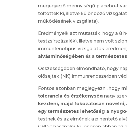
megegyező mennyiségű placebo-t vagyis
töltöttek ki, illetve különböző vizsgál
működésének vizsgálata).
Eredményeik azt mutatták, hogy a 8 het
testzsírszázalék), illetve nem volt sz
immunfenotípus vizsgálatok eredmény
alvásminőségében
és a
természetes
Összességében elmondható, hogy napi 
ölősejtek (NK) immunrendszerben véde
Fontos azonban megjegyezni, hogy
m
tolerancia és érzékenység
nagy szer
kezdeni, majd fokozatosan növelni
,
egy
természetes lehetőség a nyugo
testnek és az elmének a pihentető alv
CBD-t használni, különösen abban az 