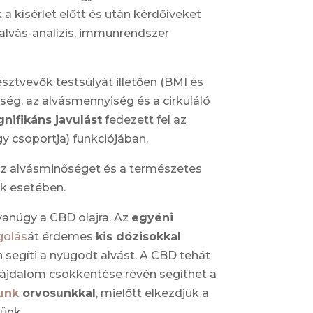
 kísérlet előtt és után kérdőíveket
, alvás-analízis, immunrendszer
sztvevők testsúlyát illetően (BMI és
zség, az alvásmennyiség és a cirkuláló
gnifikáns javulást
fedezett fel az
gy csoportja) funkciójában.
az alvásminőséget és a természetes
ek esetében.
yanúgy a CBD olajra. Az
egyéni
golás
át érdemes
kis dózisokkal
 segíti a nyugodt alvást. A CBD tehát
s fájdalom csökkentése révén segíthet a
junk
orvosunkkal
, mielőtt elkezdjük a
ünk.