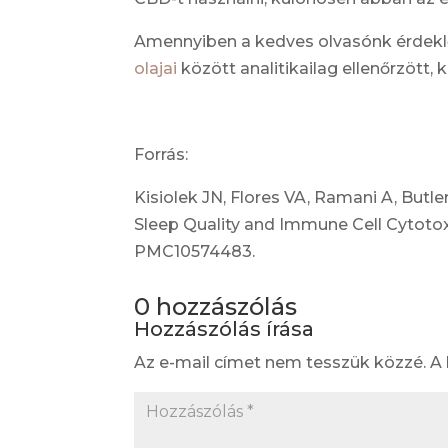
Amennyiben a kedves olvasónk érdeklő
olajai
között analitikailag ellenőrzött,
Forrás:
Kisiolek JN, Flores VA, Ramani A, But
Sleep Quality and Immune Cell Cytotoxi
PMC10574483.
0 hozzászólás
Hozzászólás írása
Az e-mail címet nem tesszük közzé.
A