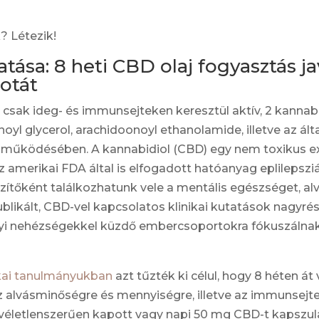
? Létezik!
tása: 8 heti CBD olaj fogyasztás j
otát
sak ideg- és immunsejteken keresztül aktív, 2 kannabi
yl glycerol, arachidoonoyl ethanolamide, illetve az álta
működésében. A kannabidiol (CBD) egy nem toxikus ex
 amerikai FDA által is elfogadott hatóanyag eplileps
zítőként találkozhatunk vele a mentális egészséget, 
ublikált, CBD-vel kapcsolatos klinikai kutatások nagyr
yi nehézségekkel küzdő embercsoportokra fókuszálnak,
ikai tanulmányukban
azt tűzték ki célul, hogy 8 héten át
z alvásminőségre és mennyiségre, illetve az immunse
véletlenszerűen kapott vagy napi 50 mg CBD-t kapszul