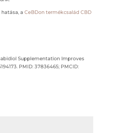
 hatása, a
CeBDon termékcsalád CBD
annabidiol Supplementation Improves
u15194173. PMID: 37836465; PMCID: