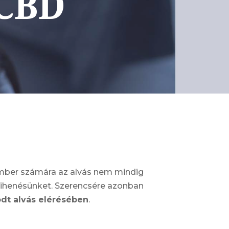
 CBD
ember számára az alvás nem mindig
pihenésünket. Szerencsére azonban
odt alvás elérésében
.